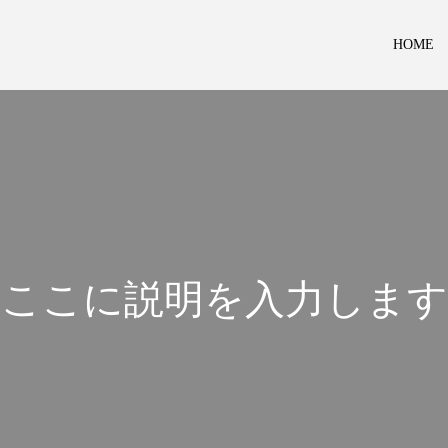
HOME
こ
こ
に
説
明
を
入
力
し
ま
す