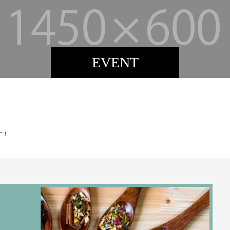
EVENT
す！