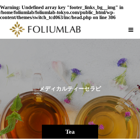
Warning
: Undefined array key "footer_links_bg__img" in
/home/foliumlab/foliumlab-tokyo.com/public_html/wp-
content/themes/switch_tcd063/inc/head.php
on line
306
メ
デ
ィ
カ
ル
テ
ィ
ー
セ
ラ
ピ
ー
®
Tea